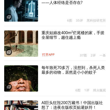
——人体经络是否存在?
6图
35评
黑科技研究所
重庆姑娘改400m²烂尾楼的家，手搓
全屋细节，越住越上瘾
打开APP
37图
2评
一条
每年致死70多万，没想到，杀死人类
最多的动物，居然是小小的蚊子
6图
1评
烽火巍观
AI巨头狂毁200万藏书！中国出版社
怒了：连夜在版权页贴避妖符！