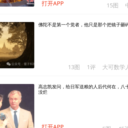
打开APP
15图
佛陀不是第一个觉者，他只是那个把镜子砸
13图
1评
大可数学
高志凯发问，给日军送粮的人后代何在，八
没烂
打开APP