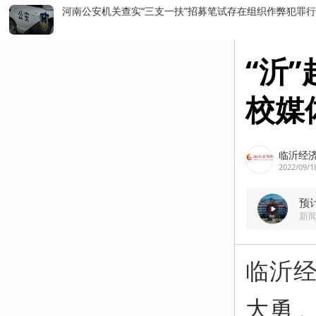
前7个月我国货物贸易进出口超
打开
“沂
校媒
临沂经
2022/09/1
预
新
临沂经
大勇 