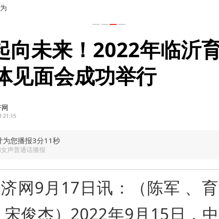
30万亿元
”起向未来！2022年临沂
体见面会成功举行
济网
8 21:15
计为您播报3分11秒
闻女声普通话播报
济网9月17日讯：（陈军 、
、宋俊杰）2022年9月15日，