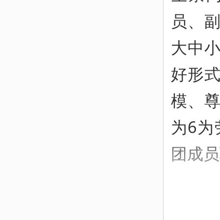
员、
大中
好形
模、
为6为
团成员