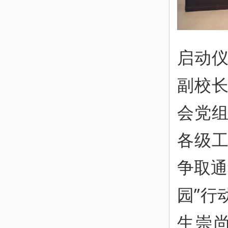
启动
副校
会党
各级
争取通
园”行
生崇