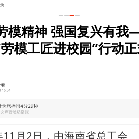
劳模精神 强国复兴有我
“劳模工匠进校园”行动正
看看
3 16:34
计为您播报4分29秒
闻女声普通话播报
3年11月2日，由海南省总工会