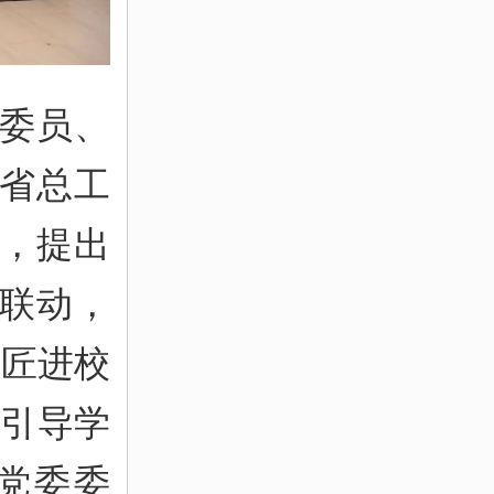
委员、
省总工
，提出
联动，
工匠进校
育引导学
党委委