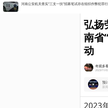
前7个月我国货物贸易进出口超30万亿元
弘扬
南省
动
奇观多
2023/11/0
预
新
202