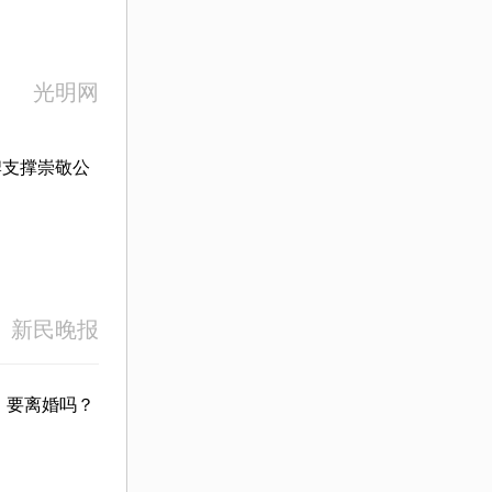
光明网
牌支撑崇敬公
新民晚报
，要离婚吗？