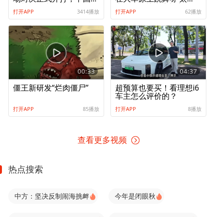
没料到的事发生
啦#2026关注流礼衣华
打开APP
3414播放
打开APP
62播放
夏汉服模特大赛 #2026
关注流舞蹈大赛
00:33
04:37
僵王新研发“烂肉僵尸”
超预算也要买！看理想i6
车主怎么评价的？
打开APP
85播放
打开APP
8播放
查看更多视频
热点搜索
中方：坚决反制闹海挑衅
今年是闭眼秋