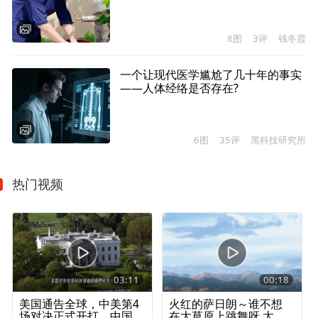
8图
3评
钱冬霞
一个让现代医学尴尬了几十年的事实
——人体经络是否存在?
6图
35评
黑科技研究所
热门视频
03:11
00:18
美国通告全球，中美第4
火红的萨日朗～谁不想
场对决正式开打，中国
在大草原上跳舞呀 太美