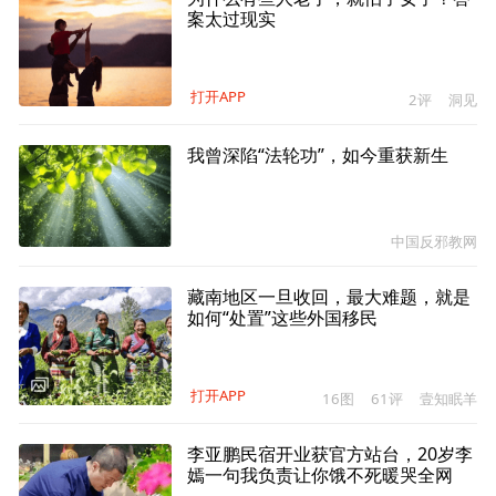
案太过现实
打开APP
2评
洞见
我曾深陷“法轮功”，如今重获新生
中国反邪教网
藏南地区一旦收回，最大难题，就是
如何“处置”这些外国移民
打开APP
16图
61评
壹知眠羊
李亚鹏民宿开业获官方站台，20岁李
嫣一句我负责让你饿不死暖哭全网