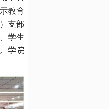
示教育
）支部
、学生
。学院