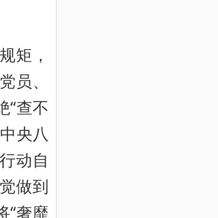
规矩，
党员、
绝“查不
实中央八
行动自
觉做到
将“奢靡