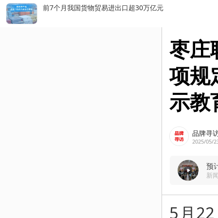
枣庄
项规
示教
品牌寻
2025/05/2
预
新
5月2