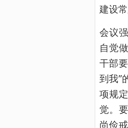
建设常
会议
自觉
干部要
到我”
项规
觉。
尚俭戒