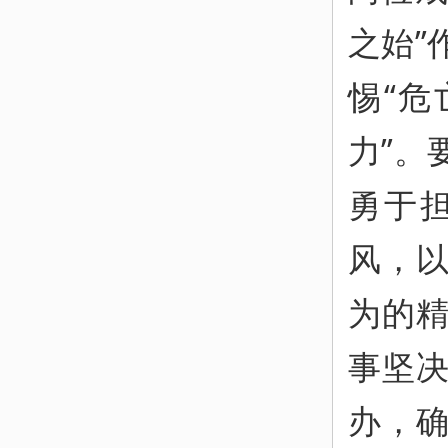
之始”
惕“危
力”。
勇于
风，
为的
事坚
办，