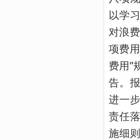
以学
对浪费
项费用
费用”
告。
进一
责任
施细