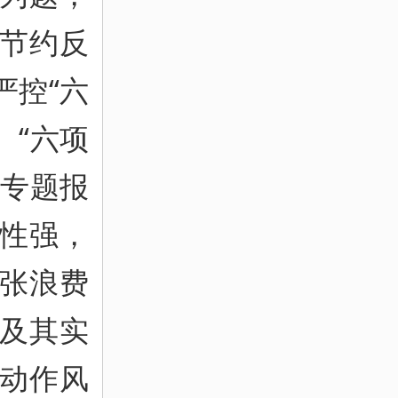
节约反
严控“六
、“六项
了专题报
性强，
张浪费
及其实
动作风