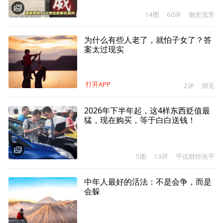
14图
60评
御史流芳
为什么有些人老了，就怕子女了？答
案太过现实
打开APP
2评
洞见
2026年下半年起，这4样东西贬值最
猛，现在购买，等于白白送钱！
5图
13评
平说财经张平
中年人最好的活法：不是会争，而是
会躲