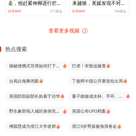
走，他赶紧伸脚进行拦
来越狠，美媒发现不对
截，网友：一看就是踢
劲，承认仗没法打了
打开APP
377播放
打开APP
784播放
过球的
查看更多视频
热点搜索
揭秘便携式导弹如何打下隐身战机
打虎！宋致远被查
台风白海豚闭眼
丁俊晖中国公开赛首轮出局
美国防部副部长执着于访华
量子能做成水杯、手环、内衣？
野生象群闯入城区推倒充电桩
美国公布UFO档案
傅园慧成为浙江大学老师
浙江9岁男孩被海浪卷走