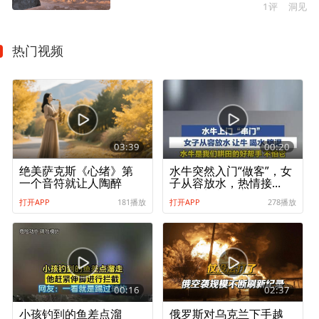
1评
洞见
热门视频
03:39
00:20
绝美萨克斯《心绪》第
水牛突然入门“做客”，女
一个音符就让人陶醉
子从容放水，热情接
待：入门都是客
打开APP
181播放
打开APP
278播放
00:16
02:37
小孩钓到的鱼差点溜
俄罗斯对乌克兰下手越