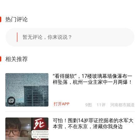
热门评论
暂无评论，你来说说？
相关推荐
“看得腿软”，17楼玻璃幕墙像瀑布一
样坠落，杭州一业主家中一月两爆！
打开APP
9图
11评
河南都市频道
可怕！围剿14岁罪证挖掘者的水军大
本营，不在东京，潜藏你我身边