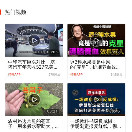
热门视频
03:05
25:12
中印汽车巨头对比：塔
这3种水果竟是中风
塔汽车年营收527亿美
的“克星”，护脑养血效果
元，比亚迪呢
惊人，很多人不知道
打开APP
279播放
打开APP
345播放
03:21
00:45
农村路边常见的苍耳
一场教科书级反威慑：
子，用来煮水帮助大，
伊朗划定报复红线，彻
我也才知道一起了解下
底打消美国开战念头