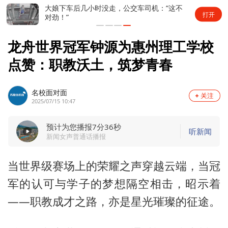
大娘下车后几小时没走，公交车司机：“这不
打开
对劲！”
龙舟世界冠军钟源为惠州理工学校
点赞：职教沃土，筑梦青春
名校面对面
2025/07/15 10:47
预计为您播报7分36秒
听新闻
新闻女声普通话播报
当世界级赛场上的荣耀之声穿越云端，当冠
军的认可与学子的梦想隔空相击，昭示着
——职教成才之路，亦是星光璀璨的征途。