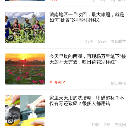
藏南地区一旦收回，最大难题，就是
如何“处置”这些外国移民
16图
58评
壹知眠羊
今天早晨的西湖，再现杨万里笔下“接
天莲叶无穷碧，映日荷花别样红”
打开APP
钱江晚报
家里天天用的洗洁精，甲醛超标？不
仅有毒还致癌？很多人都用错
10图
2评
光明网