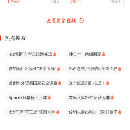
打开APP
22播放
打开APP
2万播放
查看更多视频
热点搜索
“白海豚”向华东沿海靠近
神二十一乘组回家
传销头目出狱变“国学大师”
巴西总统卢拉呼吁美国冷静
首例对外贸易国家安全调查
这个疫苗别乱推迟！
SpaceX残骸撞上月球
农民入狱29年后获无罪
贪5千万"军工虎"获刑10年
传销头目出狱办书院打孩子