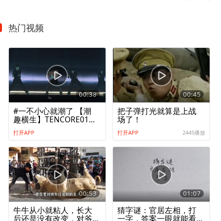
热门视频
00:38
00:45
#一不小心就潮了 【潮
把子弹打光就算是上战
趣横生】TENCORE0110
场了！
《water》｜经典白上衣
打开APP
打开APP
2445播放
好吧 但各种小洞洞必须
要有
00:53
01:07
牛牛从小就粘人，长大
猜字谜：官居左相，打
后还是没有改变，对爷
一字，答案一眼就能看