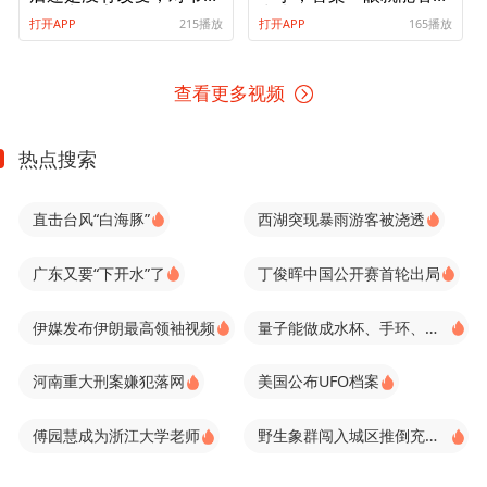
爷不离不弃
出来！
打开APP
215播放
打开APP
165播放
查看更多视频
热点搜索
直击台风“白海豚”
西湖突现暴雨游客被浇透
广东又要“下开水”了
丁俊晖中国公开赛首轮出局
伊媒发布伊朗最高领袖视频
量子能做成水杯、手环、内衣？
河南重大刑案嫌犯落网
美国公布UFO档案
傅园慧成为浙江大学老师
野生象群闯入城区推倒充电桩