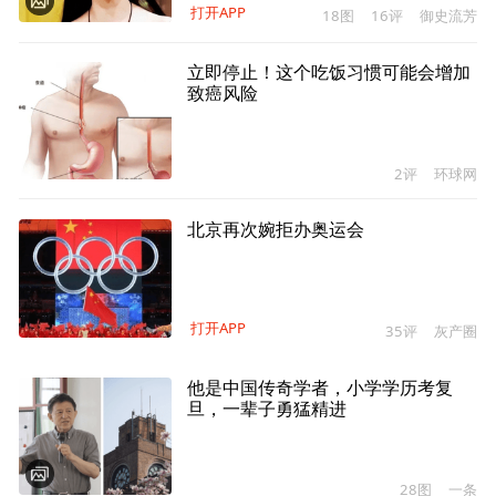
打开APP
18图
16评
御史流芳
立即停止！这个吃饭习惯可能会增加
致癌风险
2评
环球网
北京再次婉拒办奥运会
打开APP
35评
灰产圈
他是中国传奇学者，小学学历考复
旦，一辈子勇猛精进
28图
一条