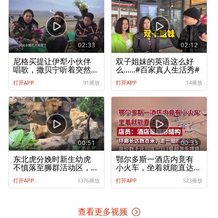
02:33
02:12
尼格买提让伊犁小伙伴
双子姐妹的英语这么好
唱歌，撒贝宁听着突然
么……#百家真人生活秀#
站起来，吓坏众人
打开APP
91播放
打开APP
14播放
00:51
00:33
东北虎分娩时新生幼虎
鄂尔多斯一酒店内竟有
不慎落至狮群活动区，
小火车，坐着就能直达
母狮温柔舔舐照看虎
房间！店员：环廊长达
打开APP
1376播放
打开APP
523播放
崽，园方回应
数百米，走一圈挺费劲
的，房价数千元，含一
日3餐和游乐项目
查看更多视频