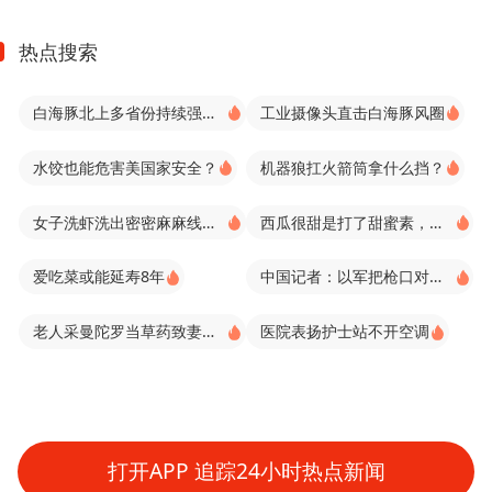
热点搜索
白海豚北上多省份持续强降雨
工业摄像头直击白海豚风圈
水饺也能危害美国家安全？
机器狼扛火箭筒拿什么挡？
女子洗虾洗出密密麻麻线状虫子
西瓜很甜是打了甜蜜素，不能吃？
爱吃菜或能延寿8年
中国记者：以军把枪口对准我
老人采曼陀罗当草药致妻子进ICU
医院表扬护士站不开空调
打开APP 追踪24小时热点新闻